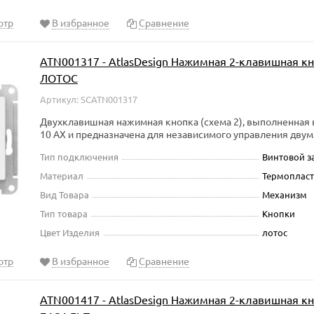
отр
В избранное
Сравнение
ATN001317 - AtlasDesign Нажимная 2-клавишная кно
ЛОТОС
Артикул: SCATN001317
Двухклавишная нажимная кнопка (схема 2), выполненная в 
10 АХ и предназначена для независимого управления двум
Тип подключения
Винтовой 
Материал
Термопласт
Вид Товара
Механизм
Тип товара
Кнопки
Цвет Изделия
лотос
отр
В избранное
Сравнение
ATN001417 - AtlasDesign Нажимная 2-клавишная кно