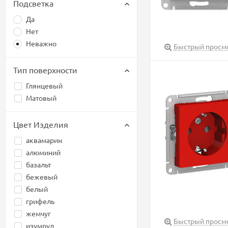
Подсветка
Да
Нет
Неважно
Быстрый просм
Тип поверхности
Глянцевый
Матовый
Цвет Изделия
аквамарин
алюминий
базальт
бежевый
белый
грифель
жемчуг
Быстрый просм
изумруд