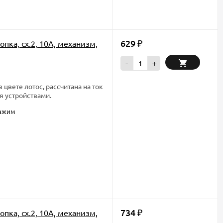
629
пка, сх.2, 10А, механизм,
₽
-
+
цвете лотос, рассчитана на ток
я устройствами.
зажим
734
пка, сх.2, 10А, механизм,
₽