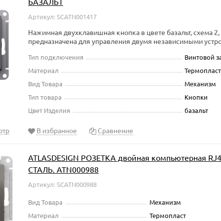
БАЗАЛЬТ
Артикул: SCATN001417
Нажимная двухклавишная кнопка в цвете базальт, схема 2, 
предназначена для управления двумя независимыми устро
Тип подключения
Винтовой 
Материал
Термопласт
Вид Товара
Механизм
Тип товара
Кнопки
Цвет Изделия
базальт
отр
В избранное
Сравнение
ATLASDESIGN РОЗЕТКА двойная компьютерная RJ45
СТАЛЬ. ATN000988
Артикул: SCATN000988
Вид Товара
Механизм
Материал
Термопласт