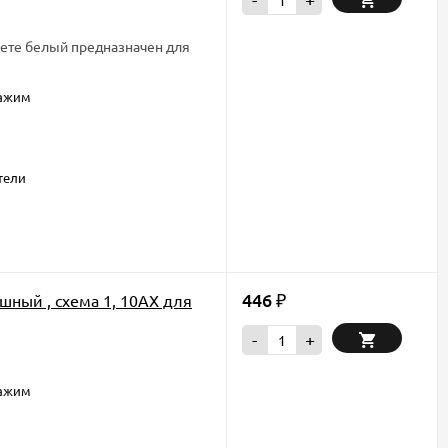
ете белый предназначен для
зажим
тели
446
шный , схема 1, 10АХ для
₽
-
+
зажим