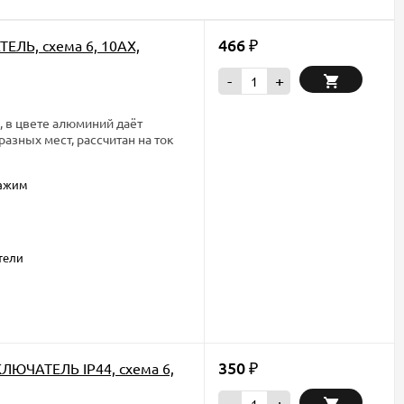
466
ЕЛЬ, схема 6, 10АХ,
₽
-
+
 в цвете алюминий даёт
азных мест, рассчитан на ток
зажим
тели
350
ЛЮЧАТЕЛЬ IP44, схема 6,
₽
-
+