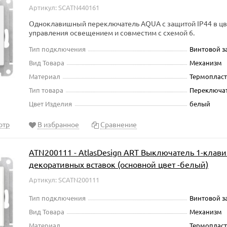
Артикул: SCATN440161
Одноклавишный переключатель AQUA с защитой IP44 в цв
управления освещением и совместим с схемой 6.
Тип подключения
Винтовой 
Вид Товара
Механизм
Материал
Термопласт
Тип товара
Переключа
Цвет Изделия
белый
отр
В избранное
Сравнение
ATN200111 - AtlasDesign ART Выключатель 1-клави
декоративных вставок (основной цвет -белый)
Артикул: SCATN200111
Тип подключения
Винтовой 
Вид Товара
Механизм
Материал
Термопласт