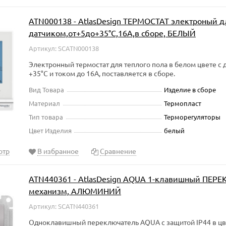
ATN000138 - AtlasDesign ТЕРМОСТАТ электроный дл
датчиком,от+5до+35°C,16A,в сборе, БЕЛЫЙ
Артикул: SCATN000138
Электронный термостат для теплого пола в белом цвете с 
+35°C и током до 16А, поставляется в сборе.
Вид Товара
Изделие в сборе
Материал
Термопласт
Тип товара
Терморегуляторы
Цвет Изделия
белый
отр
В избранное
Сравнение
ATN440361 - AtlasDesign AQUA 1-клавишный ПЕРЕК
механизм, АЛЮМИНИЙ
Артикул: SCATN440361
Одноклавишный переключатель AQUA с защитой IP44 в ц