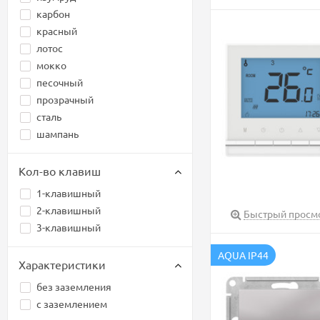
карбон
красный
лотос
мокко
песочный
прозрачный
сталь
шампань
Кол-во клавиш
1-клавишный
2-клавишный
Быстрый просм
3-клавишный
AQUA IP44
Характеристики
без заземления
с заземлением