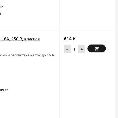
ли
й
614
 16А, 250 В, красная
₽
-
+
ный рассчитана на ток до 16 А
ческие