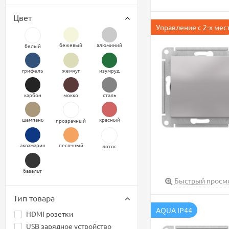
Цвет
Управление с 2-х мес
бежевый
алюминий
белый
грифель
жемчуг
изумруд
карбон
мокко
сталь
шампань
красный
прозрачный
аквамарин
песочный
лотос
базальт
Быстрый просм
Тип товара
AQUA IP44
HDMI розетки
USB зарядное устройство