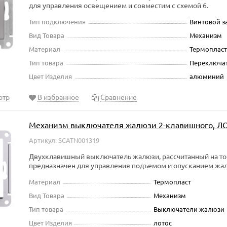
для управления освещением и совместим с схемой 6.
Тип подключения
Винтовой 
Вид Товара
Механизм
Материал
Термопласт
Тип товара
Переключа
Цвет Изделия
алюминий
отр
В избранное
Сравнение
Механизм выключателя жалюзи 2-клавишного, Л
Артикул: SCATN001319
Двухклавишный выключатель жалюзи, рассчитанный на ток 
предназначен для управления подъемом и опусканием жа
Материал
Термопласт
Вид Товара
Механизм
Тип товара
Выключатели жалюзи
Цвет Изделия
лотос