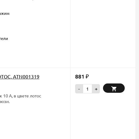
зажим
тели
881
ОТОС, ATN001319
₽
-
+
10 А, в цвете лотос
люзи.