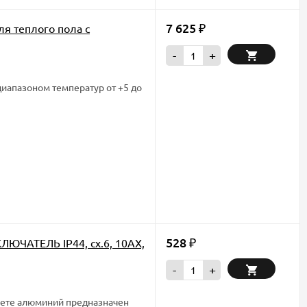
7 625
я теплого пола с
₽
-
+
диапазоном температур от +5 до
528
ЛЮЧАТЕЛЬ IP44, сх.6, 10АХ,
₽
-
+
вете алюминий предназначен