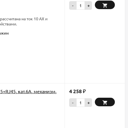
-
+
рассчитана на ток 10 АХ и
йствами.
зажим
4 258
+RJ45, кат.6А, механизм,
₽
-
+