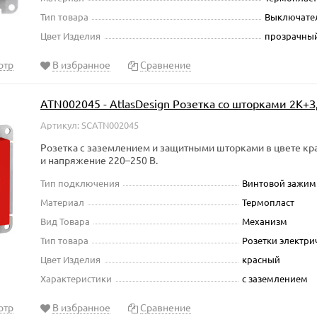
Тип товара
Выключате
Цвет Изделия
прозрачны
отр
В избранное
Сравнение
ATN002045 - AtlasDesign Розетка со шторками 2К+З,
Артикул: SCATN002045
Розетка с заземлением и защитными шторками в цвете крас
и напряжение 220–250 В.
Тип подключения
Винтовой зажим
Материал
Термопласт
Вид Товара
Механизм
Тип товара
Розетки электри
Цвет Изделия
красный
Характеристики
с заземлением
отр
В избранное
Сравнение