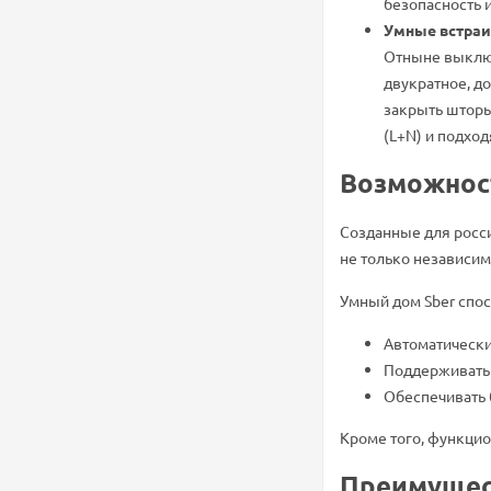
безопасность 
Умные встра
Отныне выключ
двукратное, д
закрыть шторы
(L+N) и подхо
Возможност
Созданные для росси
не только независим
Умный дом Sber спос
Автоматически
Поддерживать 
Обеспечивать 
Кроме того, функци
Преимущес