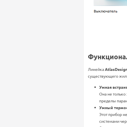
Функциона
Линейка
AtlasDesig
существующего жил
Умная встраи
Она не только
пределы парам
Умный термос
Этот прибор н
системами чер