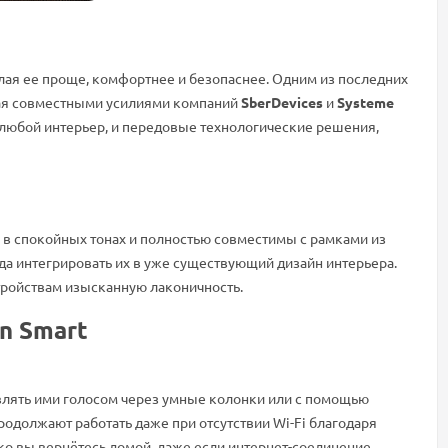
ая ее проще, комфортнее и безопаснее. Одним из последних
ная совместными усилиями компаний
SberDevices
и
Systeme
в любой интерьер, и передовые технологические решения,
ы в спокойных тонах и полностью совместимы с рамками из
руда интегрировать их в уже существующий дизайн интерьера.
тройствам изысканную лаконичность.
n Smart
авлять ими голосом через умные колонки или с помощью
родолжают работать даже при отсутствии Wi-Fi благодаря
ко вы вернётесь домой, даже если интернет-соединение