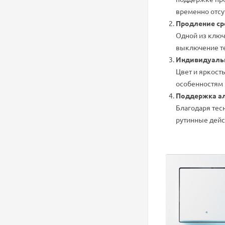
временно отсут
Продление ср
Одной из ключ
выключение те
Индивидуальн
Цвет и яркост
особенностям 
Поддержка а
Благодаря тес
рутинные дейс