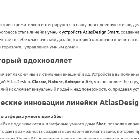
огии стремительно интегрируются в нашу повседневную жизнь, дел
рогресса стала линейка
умных устройств AtlasDesign Smart
, создан
сочетает в себе классический дизайн, который органично впишется 
 горизонты управления умным домом.
торый вдохновляет
тличает лаконичный и стильный внешний вид. Устройства выполнен
ий AtlasDesign:
Classic, Nature, Antique и Art
, что позволяет без т
елий исключает визуальный подъём над поверхностью, придавая ус
еские инновации линейки AtlasDesig
платформа умного дома Sber
нейки подключаются к платформе умного дома
Sber
, позволяя упр
то дает возможность создавать сценарии автоматизации, которые п
токола Zigbee 3.0. Например, ваше освещение включится, как толь