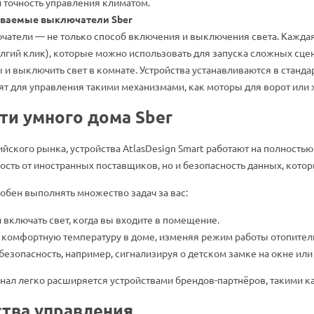
и точность управления климатом.
иваемые выключатели Sber
атели — не только способ включения и выключения света. Каждая
олгий клик), которые можно использовать для запуска сложных сц
 и выключить свет в комнате. Устройства устанавливаются в стан
дят для управления такими механизмами, как моторы для ворот или
и умного дома Sber
йского рынка, устройства AtlasDesign Smart работают на полност
ость от иностранных поставщиков, но и безопасность данных, котор
обен выполнять множество задач за вас:
 включать свет, когда вы входите в помещение.
комфортную температуру в доме, изменяя режим работы отопител
безопасность, например, сигнализируя о детском замке на окне или
онал легко расширяется устройствами брендов-партнёров, такими 
тва управления