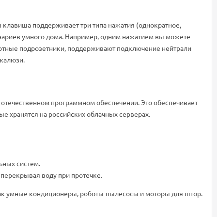
 клавиша поддерживает три типа нажатия (однократное,
енариев умного дома. Например, одним нажатием вы можете
дартные подрозетники, поддерживают подключение нейтрали
 жалюзи.
ью отечественном программном обеспечении. Это обеспечивает
ые хранятся на российских облачных серверах.
ьных систем.
 перекрывая воду при протечке.
как умные кондиционеры, роботы-пылесосы и моторы для штор.