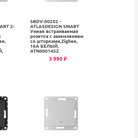
SBDV-00202 -
ART 2-
ATLASDESIGN SMART
Умная встраиваемая
с
розетка с заземлением
ee,
со шторками,Zigbee,
16А БЕЛЫЙ,
Й,
ATN000145Z
3 990
₽