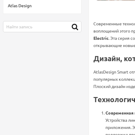
Atlas Design
Современные технол
воплощений этого п
Electric
. Эта серия 
открывающие новые
Дизайн, ко
AtlasDesign Smart о
популярных коллекц
Плоский дизайн изд
Технологич
Современная 
Устройства ли
приложения. Э
поддержке про