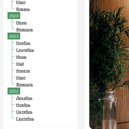
Март
Январь
2024
Июнь
Февраль
2023
Ноябрь
Сентябрь
Июнь
Май
Апрель
Март
Февраль
2022
Декабрь
Ноябрь
Октябрь
Сентябрь