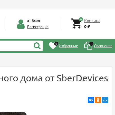
0
Корзина
Вход
0
Регистрация
₽
0
0
Избранные
Сравнение
ного дома от SberDevices