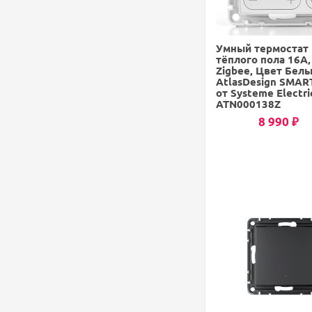
Умный термостат
тёплого пола 16А,
Zigbee, Цвет Белы
AtlasDesign SMAR
от Systeme Electri
ATN000138Z
8 990
₽