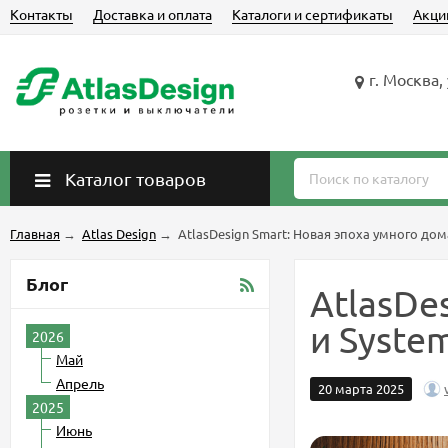
Контакты
Доставка и оплата
Каталоги и сертификаты
Акци
г. Москва,
Каталог товаров
Главная
→
Atlas Design
→
AtlasDesign Smart: Новая эпоха умного дома 
Блог
AtlasDe
и System
2026
Май
Апрель
20 марта 2025
2025
Июнь