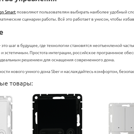
gn Smart
позволяют пользователям выбирать наиболее удобный спо
атические сценарии работы. Всё это работает в унисон, чтобы изба
е
это шаг в будущее, где технологии становятся неотъемлемой часть
и эстетичным. Простота интеграции, российское программное обес
 идеальным решением для оснащения современного дома.
сти нового умного дома Sber и наслаждайтесь комфортом, безопас
ые товары: