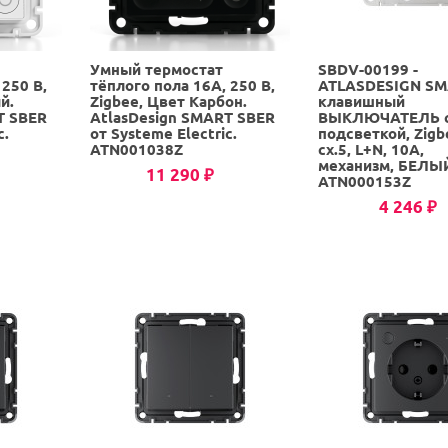
Умный термостат
SBDV-00199 -
 250 В,
тёплого пола 16А, 250 В,
ATLASDESIGN SM
й.
Zigbee, Цвет Карбон.
клавишный
T SBER
AtlasDesign SMART SBER
ВЫКЛЮЧАТЕЛЬ 
c.
от Systeme Electric.
подсветкой, Zigb
ATN001038Z
сх.5, L+N, 10А,
механизм, БЕЛЫ
11 290
₽
ATN000153Z
4 246
₽