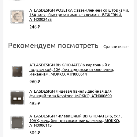
ATLASDESIGN РОЗЕТКА с заземлением со шторками,
16А, мех., быстрозажимные клеммы., БЕЖЕВЫЙ,
ATN000245S
246
₽
Рекомендуем посмотреть
Сравнить все
ATLASDESIGN ВЫКЛЮЧАТЕЛЬ карточный с
подсветкой, 10А, без задержки отключения,
механизм, МОККО, ATN000614
960
₽
ATLASDESIGN Лицевая панель двойная для
функций типа Keystone, МОККО, ATN000690
495
₽
ATLASDESIGN 1-клавишный ВЫКЛЮЧАТЕЛЬ, сх.1,
10АХ, мех., быстрозажимные клеммы., МОККО,
ATN000611S
304
₽