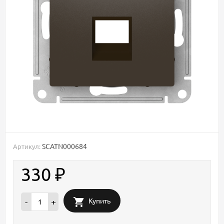
SCATN000684
Артикул:
330
₽
Купить
-
+