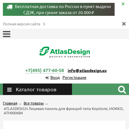
Бесплатная доставка по России в пункт выдачи
СДЭК, при сумме заказа от 20.000 ₽
Полная версия сайта
+7(495) 477-60-58
info@atlasdesign.su
Вход
Регистрация
Каталог товаров
Главная
→
Все товары
→
ATLASDESIGN Лицевая панель для функций типа Keystone, МОККО,
ATN000684