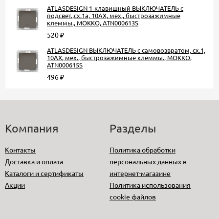
ATLASDESIGN 1-клавишный ВЫКЛЮЧАТЕЛЬ с
подсвет.,сх.1а, 10АХ, мех., быстрозажимные
клеммы., МОККО, ATN000613S
520
₽
ATLASDESIGN ВЫКЛЮЧАТЕЛЬ с самовозвратом, сх.1,
10АХ, мех., быстрозажимные клеммы., МОККО,
ATN000615S
496
₽
Компания
Разделы
Контакты
Политика обработки
Доставка и оплата
персональных данных в
Каталоги и сертификаты
интернет-магазине
Акции
Политика использования
cookie файлов