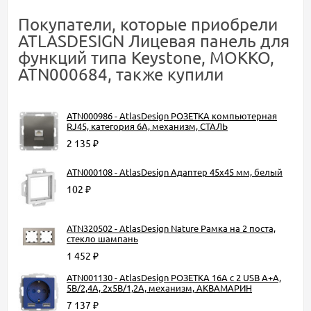
Покупатели, которые приобрели
ATLASDESIGN Лицевая панель для
функций типа Keystone, МОККО,
ATN000684, также купили
ATN000986 - AtlasDesign РОЗЕТКА компьютерная
RJ45, категория 6A, механизм, СТАЛЬ
2 135
₽
ATN000108 - AtlasDesign Адаптер 45х45 мм, белый
102
₽
ATN320502 - AtlasDesign Nature Рамка на 2 поста,
стекло шампань
1 452
₽
ATN001130 - AtlasDesign РОЗЕТКА 16А c 2 USB A+A,
5В/2,4А, 2х5В/1,2А, механизм, АКВАМАРИН
7 137
₽