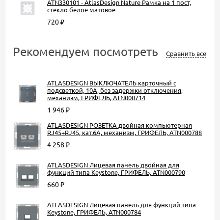
ATN330101 - AtlasDesign Nature Рамка на 1 пост,
стекло белое матовое
720
₽
Рекомендуем посмотреть
Сравнить все
ATLASDESIGN ВЫКЛЮЧАТЕЛЬ карточный с
подсветкой, 10А, без задержки отключения,
механизм, ГРИФЕЛЬ, ATN000714
1 946
₽
ATLASDESIGN РОЗЕТКА двойная компьютерная
RJ45+RJ45, кат.6А, механизм, ГРИФЕЛЬ, ATN000788
4 258
₽
ATLASDESIGN Лицевая панель двойная для
функций типа Keystone, ГРИФЕЛЬ, ATN000790
660
₽
ATLASDESIGN Лицевая панель для функций типа
Keystone, ГРИФЕЛЬ, ATN000784