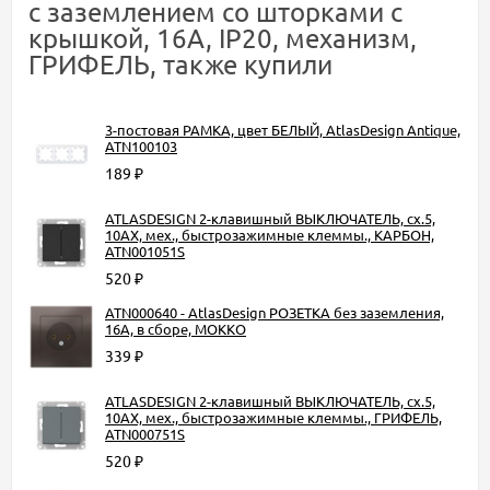
с заземлением со шторками с
крышкой, 16А, IP20, механизм,
ГРИФЕЛЬ, также купили
3-постовая РАМКА, цвет БЕЛЫЙ, AtlasDesign Antique,
ATN100103
189
₽
ATLASDESIGN 2-клавишный ВЫКЛЮЧАТЕЛЬ, сх.5,
10АХ, мех., быстрозажимные клеммы., КАРБОН,
ATN001051S
520
₽
ATN000640 - AtlasDesign РОЗЕТКА без заземления,
16А, в сборе, МОККО
339
₽
ATLASDESIGN 2-клавишный ВЫКЛЮЧАТЕЛЬ, сх.5,
10АХ, мех., быстрозажимные клеммы., ГРИФЕЛЬ,
ATN000751S
520
₽