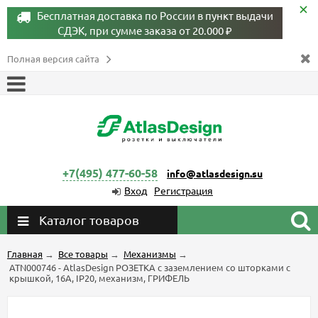
Бесплатная доставка по России в пункт выдачи
СДЭК, при сумме заказа от 20.000 ₽
Полная версия сайта
+7(495) 477-60-58
info@atlasdesign.su
Вход
Регистрация
Каталог товаров
Главная
→
Все товары
→
Механизмы
→
ATN000746 - AtlasDesign РОЗЕТКА с заземлением со шторками с
крышкой, 16А, IP20, механизм, ГРИФЕЛЬ