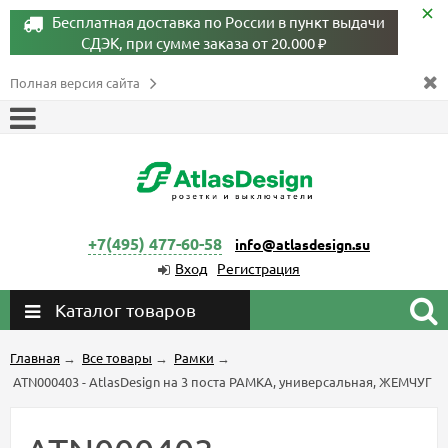
Бесплатная доставка по России в пункт выдачи
СДЭК, при сумме заказа от 20.000 ₽
Полная версия сайта
+7(495) 477-60-58
info@atlasdesign.su
Вход
Регистрация
Каталог товаров
Главная
→
Все товары
→
Рамки
→
ATN000403 - AtlasDesign на 3 поста РАМКА, универсальная, ЖЕМЧУГ