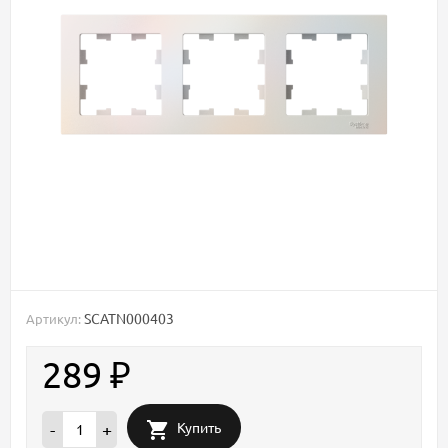
SCATN000403
Артикул:
289
₽
Купить
-
+