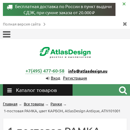
Бесплатная доставка по России в пункт выдачи
СДЭК, при сумме заказа от 20.000 ₽
Полная версия сайта
+7(495) 477-60-58
info@atlasdesign.su
Вход
Регистрация
Каталог товаров
Главная
→
Все товары
→
Рамки
→
1-постовая РАМКА, цвет КАРБОН, AtlasDesign Antique, ATN101001