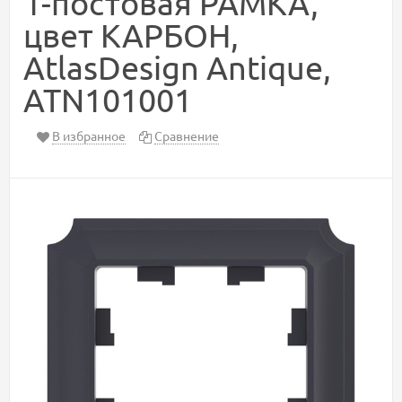
1-постовая РАМКА,
цвет КАРБОН,
AtlasDesign Antique,
ATN101001
В избранное
Сравнение