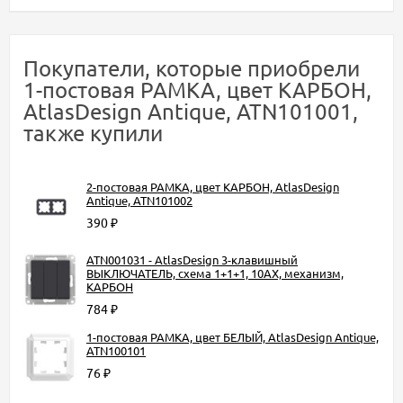
Покупатели, которые приобрели
1-постовая РАМКА, цвет КАРБОН,
AtlasDesign Antique, ATN101001,
также купили
2-постовая РАМКА, цвет КАРБОН, AtlasDesign
Antique, ATN101002
390
₽
ATN001031 - AtlasDesign 3-клавишный
ВЫКЛЮЧАТЕЛЬ, схема 1+1+1, 10АХ, механизм,
КАРБОН
784
₽
1-постовая РАМКА, цвет БЕЛЫЙ, AtlasDesign Antique,
ATN100101
76
₽