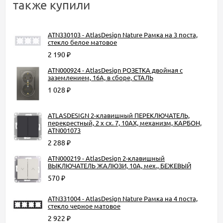
также купили
ATN330103 - AtlasDesign Nature Рамка на 3 поста,
стекло белое матовое
2 190
₽
ATN000924 - AtlasDesign РОЗЕТКА двойная с
заземлением, 16А, в сборе, СТАЛЬ
1 028
₽
ATLASDESIGN 2-клавишный ПЕРЕКЛЮЧАТЕЛЬ,
перекрестный, 2 x сх. 7, 10АХ, механизм, КАРБОН,
ATN001073
2 288
₽
ATN000219 - AtlasDesign 2-клавишный
ВЫКЛЮЧАТЕЛЬ ЖАЛЮЗИ, 10А, мех., БЕЖЕВЫЙ
570
₽
ATN331004 - AtlasDesign Nature Рамка на 4 поста,
стекло черное матовое
2 922
₽