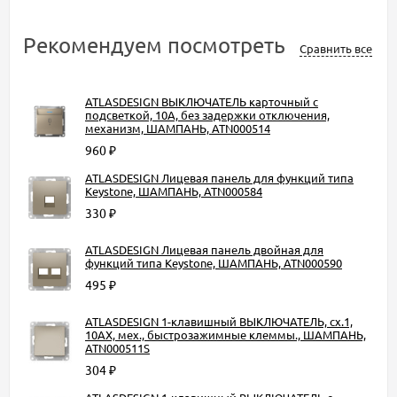
Рекомендуем посмотреть
Сравнить все
ATLASDESIGN ВЫКЛЮЧАТЕЛЬ карточный с
подсветкой, 10А, без задержки отключения,
механизм, ШАМПАНЬ, ATN000514
960
₽
ATLASDESIGN Лицевая панель для функций типа
Keystone, ШАМПАНЬ, ATN000584
330
₽
ATLASDESIGN Лицевая панель двойная для
функций типа Keystone, ШАМПАНЬ, ATN000590
495
₽
ATLASDESIGN 1-клавишный ВЫКЛЮЧАТЕЛЬ, сх.1,
10АХ, мех., быстрозажимные клеммы., ШАМПАНЬ,
ATN000511S
304
₽