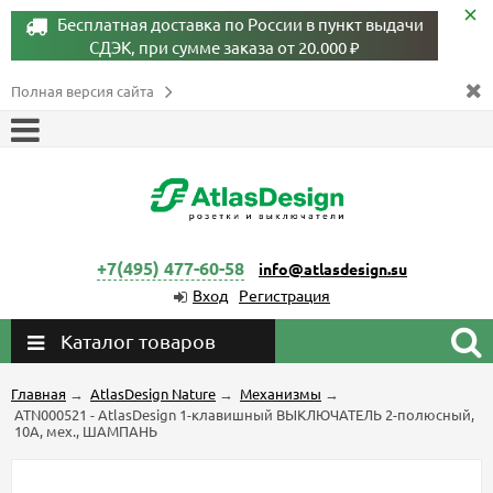
Бесплатная доставка по России в пункт выдачи
СДЭК, при сумме заказа от 20.000 ₽
Полная версия сайта
+7(495) 477-60-58
info@atlasdesign.su
Вход
Регистрация
Каталог товаров
Главная
→
AtlasDesign Nature
→
Механизмы
→
ATN000521 - AtlasDesign 1-клавишный ВЫКЛЮЧАТЕЛЬ 2-полюсный,
10А, мех., ШАМПАНЬ