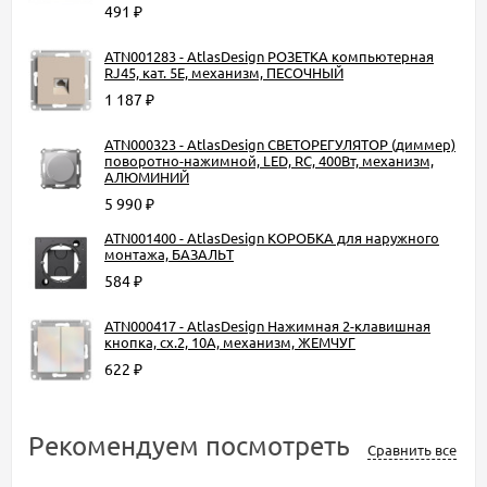
491
₽
ATN001283 - AtlasDesign РОЗЕТКА компьютерная
RJ45, кат. 5Е, механизм, ПЕСОЧНЫЙ
1 187
₽
ATN000323 - AtlasDesign СВЕТОРЕГУЛЯТОР (диммер)
поворотно-нажимной, LED, RC, 400Вт, механизм,
АЛЮМИНИЙ
5 990
₽
ATN001400 - AtlasDesign КОРОБКА для наружного
монтажа, БАЗАЛЬТ
584
₽
ATN000417 - AtlasDesign Нажимная 2-клавишная
кнопка, сх.2, 10А, механизм, ЖЕМЧУГ
622
₽
Рекомендуем посмотреть
Сравнить все