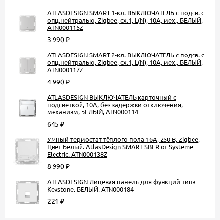
ATLASDESIGN SMART 1-кл. ВЫКЛЮЧАТЕЛЬ с подсв. с
опц.нейтралью, Zigbee, сх.1, L(N), 10А, мех., БЕЛЫЙ,
ATN000115Z
3 990
₽
ATLASDESIGN SMART 2-кл. ВЫКЛЮЧАТЕЛЬ с подсв. с
опц.нейтралью, Zigbee, сх.1, L(N), 10А, мех., БЕЛЫЙ,
ATN000117Z
4 990
₽
ATLASDESIGN ВЫКЛЮЧАТЕЛЬ карточный с
подсветкой, 10А, без задержки отключения,
механизм, БЕЛЫЙ, ATN000114
645
₽
Умный термостат тёплого пола 16А, 250 В, Zigbee,
Цвет Белый. AtlasDesign SMART SBER от Systeme
Electric. ATN000138Z
8 990
₽
ATLASDESIGN Лицевая панель для функций типа
Keystone, БЕЛЫЙ, ATN000184
221
₽