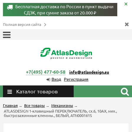
Бесплатная доставка по России в пункт выдачи
СДЭК, при сумме заказа от 20.000 ₽
Полная версия сайта
+7(495) 477-60-58
info@atlasdesign.su
Вход
Регистрация
Каталог товаров
Главная
→
Все товары
→
Механизмы
→
ATLASDESIGN 1-клавишный ПЕРЕКЛЮЧАТЕЛЬ, сх.6, 10АХ, мех.,
быстрозажимные клеммы., БЕЛЫЙ, ATN000161S