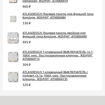
механизм, ЖЕМЧУГ, ATN000414
960
₽
ATLASDESIGN Лицевая панель для функций типа
Keystone, ЖЕМЧУГ, ATN000484
330
₽
ATLASDESIGN Лицевая панель двойная для
функций типа Keystone, ЖЕМЧУГ, ATN000490
495
₽
ATLASDESIGN 1-клавишный ВЫКЛЮЧАТЕЛЬ, сх.1,
10АХ, мех., быстрозажимные клеммы., ЖЕМЧУГ,
ATN000411S
304
₽
ATLASDESIGN 1-клавишный ВЫКЛЮЧАТЕЛЬ с
подсвет.,сх.1а, 10АХ, мех., быстрозажимные
клеммы., ЖЕМЧУГ, ATN000413S
520
₽