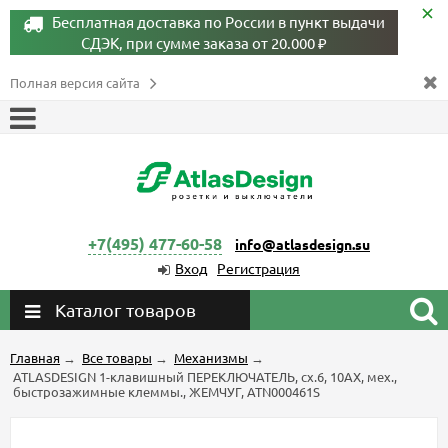
Бесплатная доставка по России в пункт выдачи
СДЭК, при сумме заказа от 20.000 ₽
Полная версия сайта
+7(495) 477-60-58
info@atlasdesign.su
Вход
Регистрация
Каталог товаров
Главная
→
Все товары
→
Механизмы
→
ATLASDESIGN 1-клавишный ПЕРЕКЛЮЧАТЕЛЬ, сх.6, 10АХ, мех.,
быстрозажимные клеммы., ЖЕМЧУГ, ATN000461S