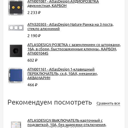
ATN001087 - AtlasDesign АУДИОРОЗЕТКА
двухместная, КАРБОН
2 233
₽
ATN320303 - AtlasDesign Nature Рамка на 3 поста,
стекло алюминий
2 190
₽
ATLASDESIGN РОЗЕТКА с заземлением со шторками,
16А, в сборе, быстрозажимные клеммы., КАРБОН,
ATN001044S
602
₽
ATN001161 - AtlasDesign 1-клавишный
ПЕРЕКЛЮЧАТЕЛЬ, сх.6, 10АХ, механизм,
АКВАМАРИН
466
₽
Рекомендуем посмотреть
Сравнить все
ATLASDESIGN ВЫКЛЮЧАТЕЛЬ карточный с
подсветкой, 10А, без задержки отключения,